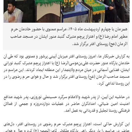
همزمان با چهارم اردیبهشت ماه ۱۴۰۵، مراسم معنوی با حضور خادمان حرم
مطهر امام رضا (ع) و اهتزاز پرچم متبرک گنبد منور ایشان در مسجد صاحب
الزمان (عج) روستای افتر برگزار شد.
به گزارش خبرنگار ما، امروز روستای افتر میزبان آیینی پرشور و معنوی بود که طی آن
خادمان بارگاه منور حضرت علی‌بن‌موسی‌الرضا (ع) با اهتزاز پرچم متبرک گنبد نورانی
ایشان، فضایی آسمانی در میان مردم ولایتمدار این منطقه ایجاد کردند. این مراسم در
مسجد صاحب الزمان (عج) روستای افتر برگزار شد و حال و هوای حرم رضوی را در
این روستا تداعی کرد.
در حاشیه این آیین، از پدر شهید والامقام سرگرد حسینعلی نوروزی، پدر شهید مدافع
امنیت امین ضیائی، امدادگران حاضر در عملیات دوازده‌روزه و جمعی از فعالان
فرهنگی روستا تجلیل و قدردانی به عمل آمد.
این گزارش حاکی است، اهتزاز پرچم متبرک حرم رضوی در روستای افتر، دل‌های
حاضر در مراسم را بار دیگر راهی بارگاه ملکوتی ثامن‌الحجج (ع) کرد و حال و هوایی