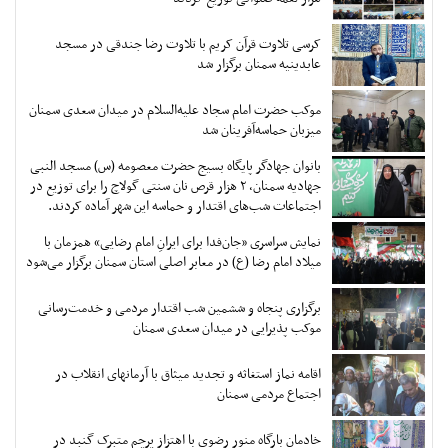
کرسی تلاوت قرآن کریم با تلاوت رضا جندقی در مسجد
عابدینیه سمنان برگزار شد
موکب حضرت امام سجاد علیه‌السلام در میدان سعدی سمنان
میزبان حماسه‌آفرینان شد
بانوان جهادگر پایگاه بسیج حضرت معصومه (س) مسجد النبی
جهادیه سمنان، ۲ هزار قرص نان سنتی گولاچ را برای توزیع در
اجتماعات شب‌های اقتدار و حماسه این شهر آماده کردند.
نمایش سراسری «جان‌فدا برای ایرانِ امام رضایی» همزمان با
میلاد امام رضا (ع) در معابر اصلی استان سمنان برگزار می‌شود
برگزاری پنجاه و ششمین شب اقتدار مردمی و خدمت‌رسانی
موکب پذیرایی در میدان سعدی سمنان
اقامه نماز استغاثه و تجدید میثاق با آرمانهای انقلاب در
اجتماع مردمی سمنان
خادمان بارگاه منور رضوی با اهتزاز پرچم متبرک گنبد در