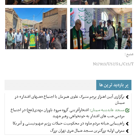
منبع:
N17913/U57/S1,/C15/T
پر بازدید ترین ها
برگزاری آیین اهتزاز پرچم متبرک علوی همزمان با اجتماع «شبهای اقتدار» در
سمنان
مسجد عابدینیه سمنان:
افتخارآفرینی گروه سرود یاوران مهدی(عج) در اجتماع
مردمی شب های اقتدار به خونخواهی رهبر شهید
راهپیمایی شبانه مردم ساوه در محکومیت حملات رژیم صهیونیستی و آمریکا
معرفی اولیه بزرگترین مسجد شمال شرق تهران بزرگ