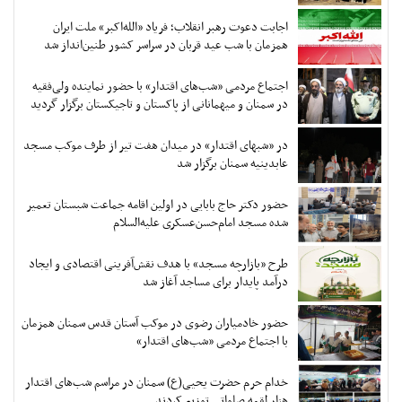
اجابت دعوت رهبر انقلاب؛ فریاد «الله‌اکبر» ملت ایران
همزمان با شب عید قربان در سراسر کشور طنین‌انداز شد
اجتماع مردمی «شب‌های اقتدار» با حضور نماینده ولی‌فقیه
در سمنان و میهمانانی از پاکستان و تاجیکستان برگزار گردید
در «شبهای اقتدار» در میدان هفت تیر از طرف موکب مسجد
عابدینیه سمنان برگزار شد
حضور دکتر حاج بابایی در اولین اقامه جماعت شبستان تعمیر
شده مسجد امام‌حسن‌عسکری علیه‌السلام
طرح «بازارچه مسجد» با هدف نقش‌آفرینی اقتصادی و ایجاد
درآمد پایدار برای مساجد آغاز شد
حضور خادمیاران رضوی در موکب آستان قدس سمنان همزمان
با اجتماع مردمی «شب‌های اقتدار»
خدام حرم حضرت یحیی(ع) سمنان در مراسم شب‌های اقتدار
هزار لقمه صلواتی توزیع کردند