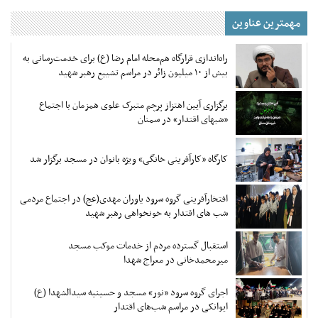
مهمترین عناوین
راه‌اندازی قرارگاه هم‌محله امام رضا (ع) برای خدمت‌رسانی به
بیش از ۱۰ میلیون زائر در مراسم تشییع رهبر شهید
برگزاری آیین اهتزاز پرچم متبرک علوی همزمان با اجتماع
«شبهای اقتدار» در سمنان
کارگاه «کارآفرینی خانگی» ویژه بانوان در مسجد برگزار شد
افتخارآفرینی گروه سرود یاوران مهدی(عج) در اجتماع مردمی
شب های اقتدار به خونخواهی رهبر شهید
استقبال گسترده مردم از خدمات موکب مسجد
میرمحمدخانی در معراج شهدا
اجرای گروه سرود «نور» مسجد و حسینیه سیدالشهدا (ع)
ایوانکی در مراسم شب‌های اقتدار