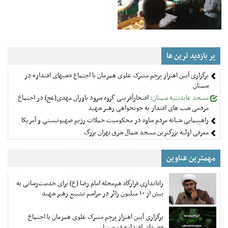
پر بازدید ترین ها
برگزاری آیین اهتزاز پرچم متبرک علوی همزمان با اجتماع «شبهای اقتدار» در
سمنان
مسجد عابدینیه سمنان:
افتخارآفرینی گروه سرود یاوران مهدی(عج) در اجتماع
مردمی شب های اقتدار به خونخواهی رهبر شهید
راهپیمایی شبانه مردم ساوه در محکومیت حملات رژیم صهیونیستی و آمریکا
معرفی اولیه بزرگترین مسجد شمال شرق تهران بزرگ
مهمترین عناوین
راه‌اندازی قرارگاه هم‌محله امام رضا (ع) برای خدمت‌رسانی به
بیش از ۱۰ میلیون زائر در مراسم تشییع رهبر شهید
برگزاری آیین اهتزاز پرچم متبرک علوی همزمان با اجتماع
«شبهای اقتدار» در سمنان