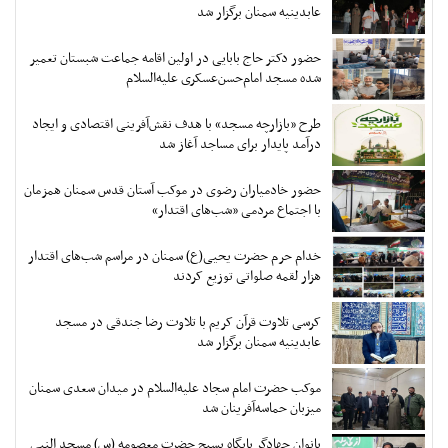
عابدینیه سمنان برگزار شد
حضور دکتر حاج بابایی در اولین اقامه جماعت شبستان تعمیر
شده مسجد امام‌حسن‌عسکری علیه‌السلام
طرح «بازارچه مسجد» با هدف نقش‌آفرینی اقتصادی و ایجاد
درآمد پایدار برای مساجد آغاز شد
حضور خادمیاران رضوی در موکب آستان قدس سمنان همزمان
با اجتماع مردمی «شب‌های اقتدار»
خدام حرم حضرت یحیی(ع) سمنان در مراسم شب‌های اقتدار
هزار لقمه صلواتی توزیع کردند
کرسی تلاوت قرآن کریم با تلاوت رضا جندقی در مسجد
عابدینیه سمنان برگزار شد
موکب حضرت امام سجاد علیه‌السلام در میدان سعدی سمنان
میزبان حماسه‌آفرینان شد
بانوان جهادگر پایگاه بسیج حضرت معصومه (س) مسجد النبی