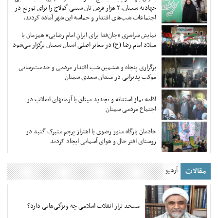
جهادیه سمنان، ۲ هزار قرص نان سنتی گولاچ را برای توزیع در
اجتماعات شب‌های اقتدار و حماسه این شهر آماده کردند.
نمایش سراسری «جان‌فدا برای ایرانِ امام رضایی» همزمان با
میلاد امام رضا (ع) در معابر اصلی استان سمنان برگزار می‌شود
برگزاری پنجاه و ششمین شب اقتدار مردمی و خدمت‌رسانی
موکب پذیرایی در میدان سعدی سمنان
اقامه نماز استغاثه و تجدید میثاق با آرمانهای انقلاب در
اجتماع مردمی سمنان
خادمان بارگاه منور رضوی با اهتزاز پرچم متبرک گنبد در
روستای افتر حال و هوای آسمانی ایجاد کردند
مقالات
آرشیو
مسجد تراز انقلاب اسلامی چه ویژگی‌هایی دارد؟