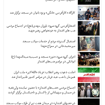
کارگاه «کارآفرینی خانگی» ویژه بانوان در مسجد برگزار شد
افتخارآفرینی گروه سرود یاوران مهدی(عج) در اجتماع مردمی
شب های اقتدار به خونخواهی رهبر شهید
استقبال گسترده مردم از خدمات موکب مسجد
میرمحمدخانی در معراج شهدا
اجرای گروه سرود «نور» مسجد و حسینیه سیدالشهدا (ع)
ایوانکی در مراسم شب‌های اقتدار
اجابت دعوت رهبر انقلاب؛ فریاد «الله‌اکبر» ملت ایران
همزمان با شب عید قربان در سراسر کشور طنین‌انداز شد
اجتماع مردمی «شب‌های اقتدار» با حضور نماینده ولی‌فقیه
در سمنان و میهمانانی از پاکستان و تاجیکستان برگزار گردید
در «شبهای اقتدار» در میدان هفت تیر از طرف موکب مسجد