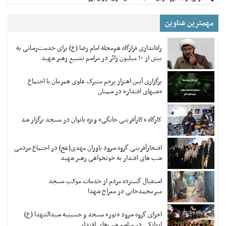
مهمترین عناوین
راه‌اندازی قرارگاه هم‌محله امام رضا (ع) برای خدمت‌رسانی به
بیش از ۱۰ میلیون زائر در مراسم تشییع رهبر شهید
برگزاری آیین اهتزاز پرچم متبرک علوی همزمان با اجتماع
«شبهای اقتدار» در سمنان
کارگاه «کارآفرینی خانگی» ویژه بانوان در مسجد برگزار شد
افتخارآفرینی گروه سرود یاوران مهدی(عج) در اجتماع مردمی
شب های اقتدار به خونخواهی رهبر شهید
استقبال گسترده مردم از خدمات موکب مسجد
میرمحمدخانی در معراج شهدا
اجرای گروه سرود «نور» مسجد و حسینیه سیدالشهدا (ع)
ایوانکی در مراسم شب‌های اقتدار