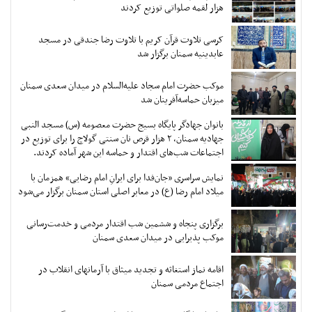
هزار لقمه صلواتی توزیع کردند
کرسی تلاوت قرآن کریم با تلاوت رضا جندقی در مسجد
عابدینیه سمنان برگزار شد
موکب حضرت امام سجاد علیه‌السلام در میدان سعدی سمنان
میزبان حماسه‌آفرینان شد
بانوان جهادگر پایگاه بسیج حضرت معصومه (س) مسجد النبی
جهادیه سمنان، ۲ هزار قرص نان سنتی گولاچ را برای توزیع در
اجتماعات شب‌های اقتدار و حماسه این شهر آماده کردند.
نمایش سراسری «جان‌فدا برای ایرانِ امام رضایی» همزمان با
میلاد امام رضا (ع) در معابر اصلی استان سمنان برگزار می‌شود
برگزاری پنجاه و ششمین شب اقتدار مردمی و خدمت‌رسانی
موکب پذیرایی در میدان سعدی سمنان
اقامه نماز استغاثه و تجدید میثاق با آرمانهای انقلاب در
اجتماع مردمی سمنان