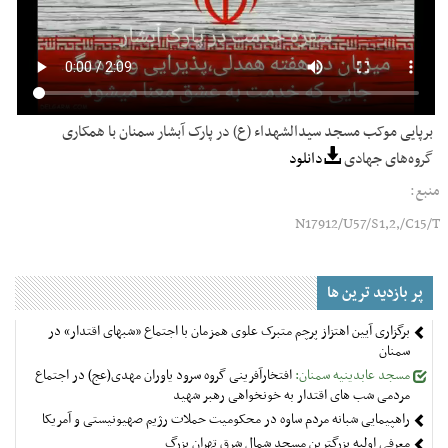
برپایی موکب مسجد سیدالشهداء (ع) در پارک آبشار سمنان با همکاری
گروه‌های جهادی
دانلود
منبع:
N17912/U57/S1,2,/C15/T
پر بازدید ترین ها
برگزاری آیین اهتزاز پرچم متبرک علوی همزمان با اجتماع «شبهای اقتدار» در
سمنان
مسجد عابدینیه سمنان:
افتخارآفرینی گروه سرود یاوران مهدی(عج) در اجتماع
مردمی شب های اقتدار به خونخواهی رهبر شهید
راهپیمایی شبانه مردم ساوه در محکومیت حملات رژیم صهیونیستی و آمریکا
معرفی اولیه بزرگترین مسجد شمال شرق تهران بزرگ