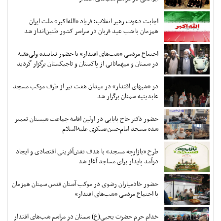
اجابت دعوت رهبر انقلاب؛ فریاد «الله‌اکبر» ملت ایران
همزمان با شب عید قربان در سراسر کشور طنین‌انداز شد
اجتماع مردمی «شب‌های اقتدار» با حضور نماینده ولی‌فقیه
در سمنان و میهمانانی از پاکستان و تاجیکستان برگزار گردید
در «شبهای اقتدار» در میدان هفت تیر از طرف موکب مسجد
عابدینیه سمنان برگزار شد
حضور دکتر حاج بابایی در اولین اقامه جماعت شبستان تعمیر
شده مسجد امام‌حسن‌عسکری علیه‌السلام
طرح «بازارچه مسجد» با هدف نقش‌آفرینی اقتصادی و ایجاد
درآمد پایدار برای مساجد آغاز شد
حضور خادمیاران رضوی در موکب آستان قدس سمنان همزمان
با اجتماع مردمی «شب‌های اقتدار»
خدام حرم حضرت یحیی(ع) سمنان در مراسم شب‌های اقتدار