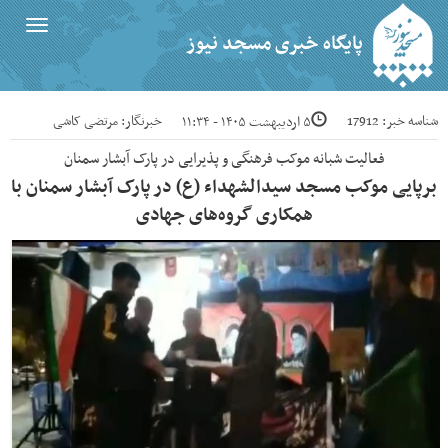
Toggle
پایگاه خبری مسجد نیوز
igation
شناسه خبر: 17912
خبرنگار: مرتضی کاشی
۵ اردیبهشت ۱۴۰۵ - ۱۱:۳۴
فعالیت شبانه موکب فرهنگی و پذیرایی در پارک آبشار سمنان
برپایی موکب مسجد سیدالشهداء (ع) در پارک آبشار سمنان با
همکاری گروه‌های جهادی