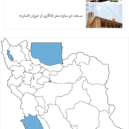
مسجد دو مناره سقز یادگاری از دوران افشاریه