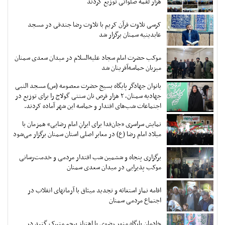
هزار لقمه صلواتی توزیع کردند
کرسی تلاوت قرآن کریم با تلاوت رضا جندقی در مسجد
عابدینیه سمنان برگزار شد
موکب حضرت امام سجاد علیه‌السلام در میدان سعدی سمنان
میزبان حماسه‌آفرینان شد
بانوان جهادگر پایگاه بسیج حضرت معصومه (س) مسجد النبی
جهادیه سمنان، ۲ هزار قرص نان سنتی گولاچ را برای توزیع در
اجتماعات شب‌های اقتدار و حماسه این شهر آماده کردند.
نمایش سراسری «جان‌فدا برای ایرانِ امام رضایی» همزمان با
میلاد امام رضا (ع) در معابر اصلی استان سمنان برگزار می‌شود
برگزاری پنجاه و ششمین شب اقتدار مردمی و خدمت‌رسانی
موکب پذیرایی در میدان سعدی سمنان
اقامه نماز استغاثه و تجدید میثاق با آرمانهای انقلاب در
اجتماع مردمی سمنان
خادمان بارگاه منور رضوی با اهتزاز پرچم متبرک گنبد در