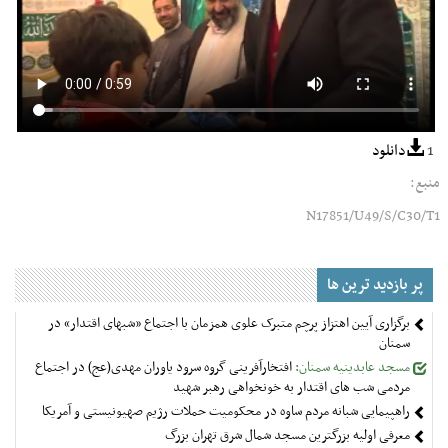
1
دانلود
منبع:
N17851/U49/S/C30/T1
پر بازدید ترین ها
برگزاری آیین اهتزاز پرچم متبرک علوی همزمان با اجتماع «شبهای اقتدار» در
سمنان
مسجد عابدینیه سمنان:
افتخارآفرینی گروه سرود یاوران مهدی(عج) در اجتماع
مردمی شب های اقتدار به خونخواهی رهبر شهید
راهپیمایی شبانه مردم ساوه در محکومیت حملات رژیم صهیونیستی و آمریکا
معرفی اولیه بزرگترین مسجد شمال شرق تهران بزرگ