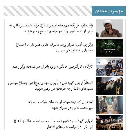
مهمترین عناوین
راه‌اندازی قرارگاه هم‌محله امام رضا (ع) برای خدمت‌رسانی به
بیش از ۱۰ میلیون زائر در مراسم تشییع رهبر شهید
برگزاری آیین اهتزاز پرچم متبرک علوی همزمان با اجتماع
«شبهای اقتدار» در سمنان
کارگاه «کارآفرینی خانگی» ویژه بانوان در مسجد برگزار شد
افتخارآفرینی گروه سرود یاوران مهدی(عج) در اجتماع مردمی
شب های اقتدار به خونخواهی رهبر شهید
استقبال گسترده مردم از خدمات موکب مسجد
میرمحمدخانی در معراج شهدا
اجرای گروه سرود «نور» مسجد و حسینیه سیدالشهدا (ع)
ایوانکی در مراسم شب‌های اقتدار