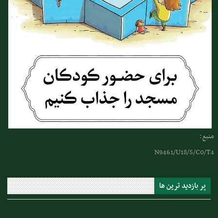
منبع:
N9461/U18/S/C0/T4
پر بازدید ترین ها