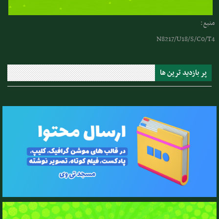
منبع:
N8217/U18/S/C0/T4
پر بازدید ترین ها