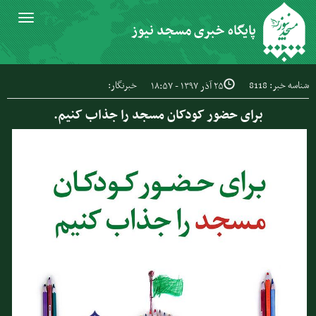
Toggle
پایگاه خبری مسجد نیوز
igation
شناسه خبر: 8118
خبرنگار:
۲۵ آذر ۱۳۹۷ - ۱۸:۵۷
برای حضور کودکان مسجد را جذاب کنیم.