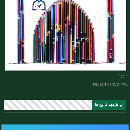
منبع:
N8118/U18/S/C0/T4
پر بازدید ترین ها