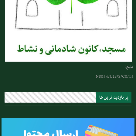
منبع:
N8044/U18/S/C0/T4
پر بازدید ترین ها