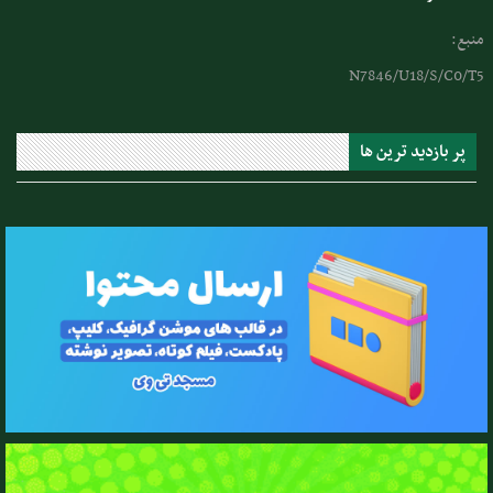
منبع:
N7846/U18/S/C0/T5
پر بازدید ترین ها