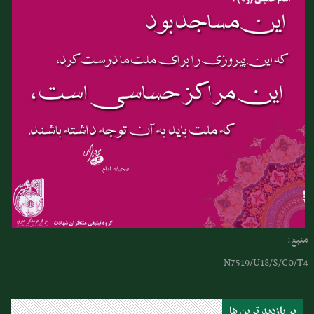
منبع:
N7519/U18/S/C0/T4
پر بازدید ترین ها