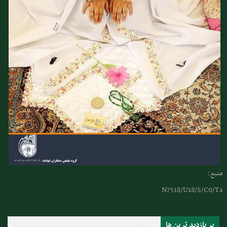
منبع:
N7518/U18/S/C0/T4
پر بازدید ترین ها