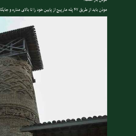
موذن باید از طریق ۴۷ پله‌ مارپیچ از پایین خود را تا بالای مناره و جایگاه مخصوصش برساند.