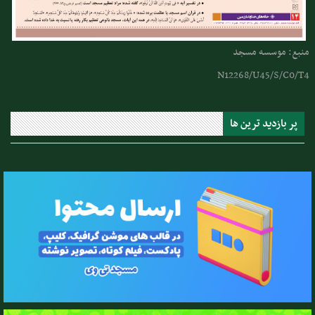
منبع: موسسه مسجد
N12268/U45/S/C0/T4
پر بازدید ترین ها