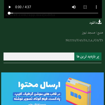
دانلود
منبع: مسجد نیوز
N12251/U45/S1,2,4,/C0/T5
پر بازدید ترین ها