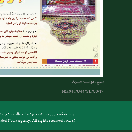
منبع: موسسه مسجد
N12049/U44/S1,/C0/T4
اولین پایگاه خبری مسجد محور؛ نقل مطالب با ذکر منب
sjed News Agency. All rights reserved 2017©