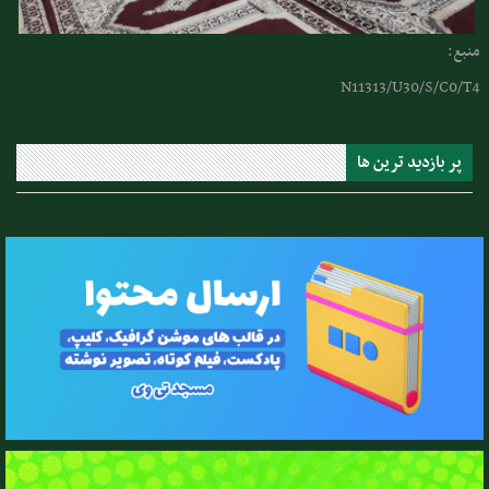
منبع:
N11313/U30/S/C0/T4
پر بازدید ترین ها