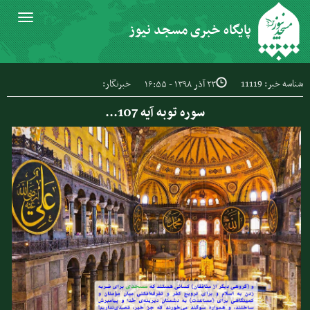
Toggle
پایگاه خبری مسجد نیوز
igation
شناسه خبر: 11119
خبرنگار:
۲۳ آذر ۱۳۹۸ - ۱۶:۵۵
سوره توبه آیه 107...