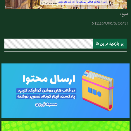
منبع:
N11119/U30/S/C0/T4
پر بازدید ترین ها