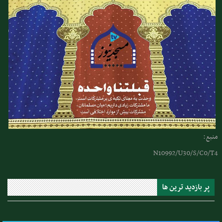
منبع:
N10992/U30/S/C0/T4
پر بازدید ترین ها