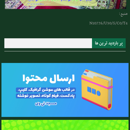
منبع:
N10726/U30/S/C0/T4
پر بازدید ترین ها