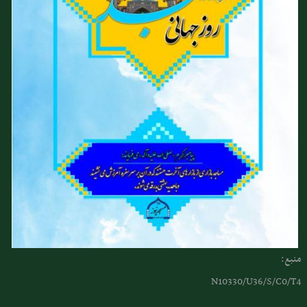
منبع:
N10330/U36/S/C0/T4