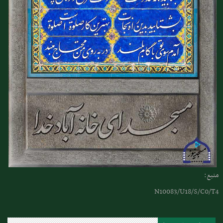
منبع:
N10083/U18/S/C0/T4