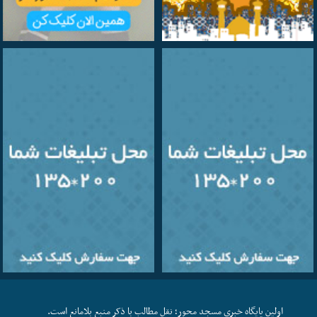
اولین پایگاه خبری مسجد محور؛ نقل مطالب با ذکر منبع بلامانع است.