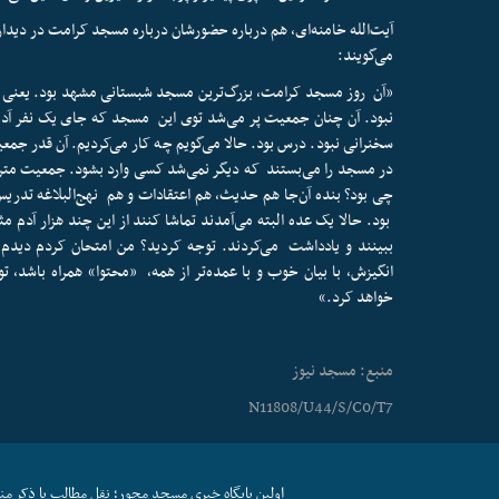
می‌گویند:
«آن روز مسجد کرامت، بزرگ‌ترین مسجد شبستانی مشهد بود. یعنی
نبود. آن چنان جمعیت پر می‌شد توی این مسجد که جای یک نفر آدم ه
سخنرانی نبود. درس بود. حالا می‌گویم چه کار می‌کردیم. آن قدر جمع
در مسجد را می‌بستند که دیگر نمی‌شد کسی وارد بشود. جمعیت متر
چی بود؟ بنده آن‌جا هم حدیث، هم اعتقادات و هم نهج‌البلاغه تدریس
بود. حالا یک عده البته می‌آمدند تماشا کنند از این چند هزار آدم مثلا
ببینند و یادداشت می‌کردند. توجه کردید؟ من امتحان کردم دیدم که
انگیزش، با بیان خوب و با عمده‌تر از همه، «محتوا» همراه باشد، 
خواهد کرد.»
منبع: مسجد نیوز
N11808/U44/S/C0/T7
اولین پایگاه خبری مسجد محور؛ نقل مطالب با ذکر منب