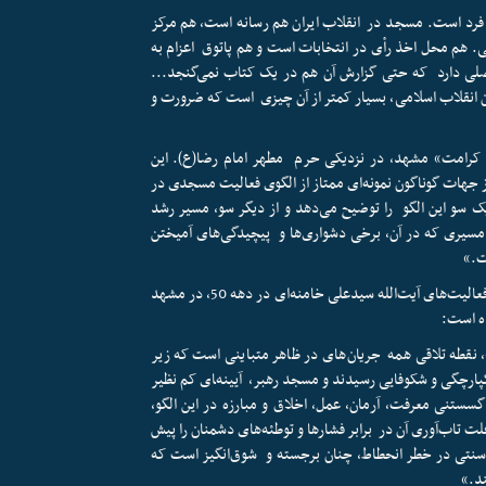
 فرد است. مسجد در انقلاب ایران هم رسانه است، هم مرکز
. هم محل اخذ رأی در انتخابات است و هم پاتوق اعزام به
لی دارد که حتی گزارش آن هم در یک کتاب نمی‌گنجد...
 انقلاب اسلامی، بسیار کمتر از آن چیزی است که ضرورت و
کرامت» مشهد، در نزدیکی حرم مطهر امام رضا(ع). این
ز جهات گوناگون نمونه‌ای ممتاز از الگوی فعالیت مسجدی در
 سو این الگو را توضیح می‌دهد و از دیگر سو، مسیر رشد
 مسیری که در آن، برخی دشواری‌ها و پیچیدگی‌های آمیختن
ت.»
در بخش دیگری از مقدمه این کتاب که قسمت قابل توجهی از آن به فعالیت‌های آیت‌الله سیدعلی خامنه‌ای در دهه 50، در مشهد
ه است:
نقطه تلاقی همه جریان‌های در ظاهر متباینی است که زیر
پارچگی و شکوفایی رسیدند و مسجد رهبر، آیینه‌‍ای کم نظیر
گسستنی معرفت، آرمان، عمل، اخلاق و مبارزه در این الگو،
ت تاب‌آوری آن در برابر فشارها و توطئه‌های دشمنان را پیش
د سنتی در خطر انحطاط، چنان برجسته و شوق‌انگیز است که
ند.»