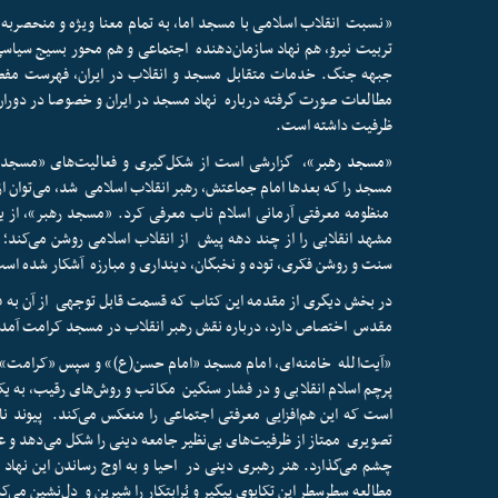
«نسبت انقلاب اسلامی با مسجد اما، به تمام معنا ویژه و منحصربه
تربیت نیرو، هم نهاد سازمان‌دهنده اجتماعی و هم محور بسیج سیاسی
جبهه جنگ. خدمات متقابل مسجد و انقلاب در ایران، فهرست مفص
مطالعات صورت گرفته درباره نهاد مسجد در ایران و خصوصا در دوران
ظرفیت داشته است.
«
مسجد رهبر
»، گزارشی است از شکل‌گیری و فعالیت‌های «مسجد 
مسجد را که بعدها امام جماعتش، رهبر انقلاب اسلامی شد، می‌توان ا
منظومه معرفتی آرمانی اسلام ناب معرفی کرد. «مسجد رهبر»، از یک
مشهد انقلابی را از چند دهه پیش از انقلاب اسلامی روشن می‌کند؛
سنت و روشن فکری، توده و نخبگان، دینداری و مبارزه آشکار شده اس
مقدس اختصاص دارد، درباره نقش رهبر انقلاب در مسجد کرامت آمد
«آیت‌الله خامنه‌ای، امام مسجد «امام حسن(ع)» و سپس «کرامت»، 
پرچم اسلام انقلابی و در فشار سنگین مکاتب و روش‌های رقیب، به یک
است که این هم‌افزایی معرفتی اجتماعی را منعکس می‌کند. پیوند نا
تصویری ممتاز از ظرفیت‌های بی‌نظیر جامعه دینی را شکل می‌دهد و عل
چشم می‌گذارد. هنر رهبری دینی در احیا و به اوج رساندن این نها
مطالعه سطرسطر این تکاپوی پیگیر و پُرابتکار را شیرین و دل‌نشین می‌ک